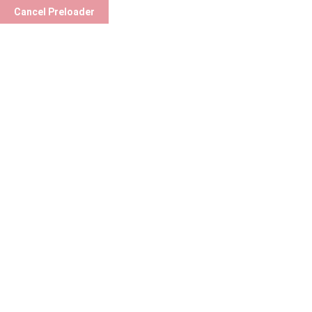
05464328885
info@profdrisilsomali.com
Manavkuyu,
Cancel Preloader
Anasayfa
Hakk
Blog